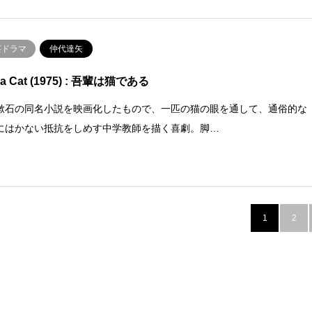
芸ドラマ
仲代達矢
m a Cat (1975) : 吾輩は猫である
漱石の同名小説を映画化したもので、一匹の猫の眼を通して、通俗的な
にはかない抵抗をしめす中学教師を描く喜劇。脚…
1
2