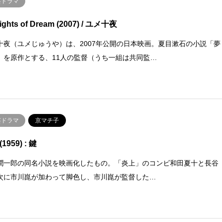
芸ドラマ
ights of Dream (2007) / ユメ十夜
十夜（ユメじゅうや）は、2007年公開の日本映画。夏目漱石の小説「夢
」を原作とする、11人の監督（うち一組は共同監…
芸ドラマ
京マチ子
(1959) : 鍵
潤一郎の同名小説を映画化したもの。「炎上」のコンビ和田夏十と長谷
次に市川崑が加わって脚色し、市川崑が監督した…