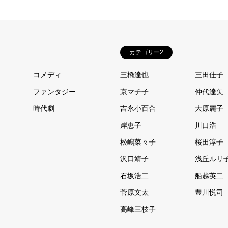
カテゴリー2
コメディ
三橋達也
三田佳子
ファンタジー
京マチ子
仲代達矢
時代劇
吉永小百合
大原麗子
岸恵子
川口浩
松嶋菜々子
桜田淳子
沢口靖子
浅丘ルリ
石坂浩二
船越英二
菅原文太
豊川悦司
高峰三枝子