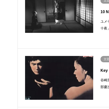
文
10 N
ユメ
十夜
文
Key 
谷崎
部慶