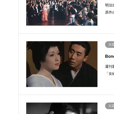
明治
原作
文
Bonc
週刊
「女
文