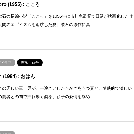
oro (1955) : こころ
漱石の長編小説「こころ」を1955年に市川崑監督で日活が映画化した作
人間のエゴイズムを追求した夏目漱石の原作に真…
芸ドラマ
吉永小百合
n (1984) : おはん
力の乏しい三十男が、一途さとしたたかさをもつ妻と、情熱的で激しい
の芸者との間で揺れ動く姿を、親子の愛情を絡め…