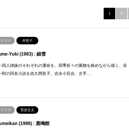
1
2
芸ドラマ
岸恵子
me-Yuki (1983) : 細雪
い四人姉妹のそれぞれの運命を、四季折々の風物を絡めながら描く、谷
一郎の同名小説を佐久間良子、吉永小百合、古手…
芸ドラマ
菅原文太
umeikan (1986) : 鹿鳴館