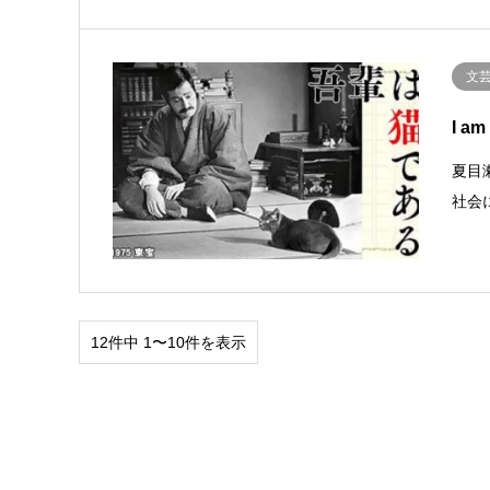
文
I a
夏目
社会
12件中 1〜10件を表示