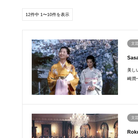
12件中 1〜10件を表示
文
Sasa
美し
崎潤
文
Rok