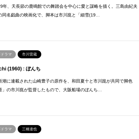
19年、天長節の鹿鳴館での舞踏会を中心に愛と謀略を描く。三島由紀夫
の同名戯曲の映画化で、脚本は市川崑と「細雪(19…
芸ドラマ
市川雷蔵
hi (1960) : ぼんち
新潮に連載された山崎豊子の原作を、和田夏十と市川崑が共同で脚色
経」の市川崑が監督したもので、大阪船場のぼんち…
芸ドラマ
三橋達也