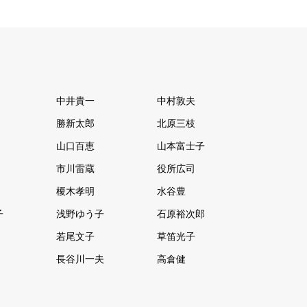
中井貴一
中村敦夫
勝新太郎
北原三枝
山口百恵
山本富士子
市川雷蔵
役所広司
榎木孝明
水谷豊
子
浅野ゆう子
石原裕次郎
若尾文子
草笛光子
長谷川一夫
高倉健