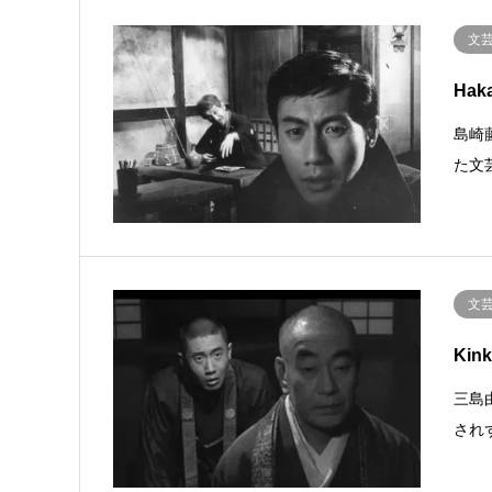
文
Haka
島崎
た文
文
Kink
三島
され