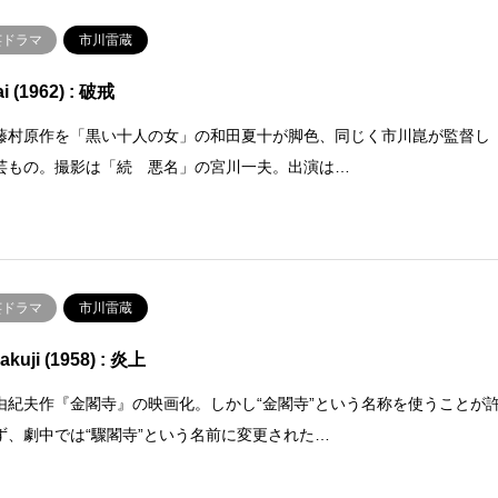
芸ドラマ
市川雷蔵
i (1962) : 破戒
藤村原作を「黒い十人の女」の和田夏十が脚色、同じく市川崑が監督し
芸もの。撮影は「続 悪名」の宮川一夫。出演は…
芸ドラマ
市川雷蔵
akuji (1958) : 炎上
由紀夫作『金閣寺』の映画化。しかし“金閣寺”という名称を使うことが
ず、劇中では“驟閣寺”という名前に変更された…