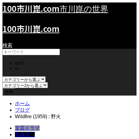
100市川崑.com
市川崑の世界
100市川崑.com
検索
and
or
ホーム
ブログ
Wildfire (1959) : 野火
文芸ドラマ
船越英二