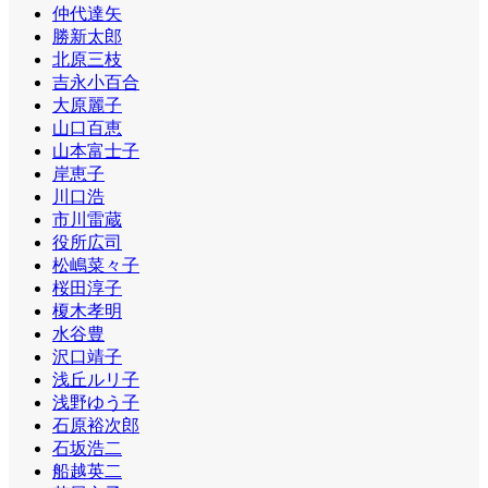
仲代達矢
勝新太郎
北原三枝
吉永小百合
大原麗子
山口百恵
山本富士子
岸恵子
川口浩
市川雷蔵
役所広司
松嶋菜々子
桜田淳子
榎木孝明
水谷豊
沢口靖子
浅丘ルリ子
浅野ゆう子
石原裕次郎
石坂浩二
船越英二