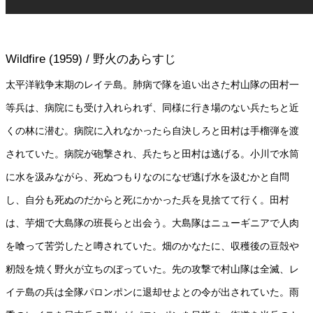
Wildfire (1959) / 野火のあらすじ
太平洋戦争末期のレイテ島。肺病で隊を追い出さた村山隊の田村一
等兵は、病院にも受け入れられず、同様に行き場のない兵たちと近
くの林に潜む。病院に入れなかったら自決しろと田村は手榴弾を渡
されていた。病院が砲撃され、兵たちと田村は逃げる。小川で水筒
に水を汲みながら、死ぬつもりなのになぜ逃げ水を汲むかと自問
し、自分も死ぬのだからと死にかかった兵を見捨てて行く。田村
は、芋畑で大島隊の班長らと出会う。大島隊はニューギニアで人肉
を喰って苦労したと噂されていた。畑のかなたに、収穫後の豆殻や
籾殻を焼く野火が立ちのぼっていた。先の攻撃で村山隊は全滅、レ
イテ島の兵は全隊パロンポンに退却せよとの令が出されていた。雨