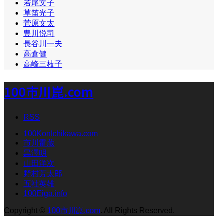
若尾文子
草笛光子
菅原文太
豊川悦司
長谷川一夫
高倉健
高峰三枝子
100市川崑.com
RSS
100KonIchikawa.com
市川雷蔵
黒澤明
山田洋次
野村芳太郎
五社英雄
100Eiga.info
Copyright
©
100市川崑.com
. All Rights Reserved.