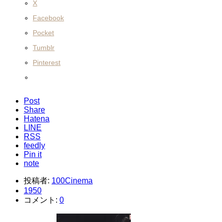
X
Facebook
Pocket
Tumblr
Pinterest
Post
Share
Hatena
LINE
RSS
feedly
Pin it
note
投稿者:
100Cinema
1950
コメント:
0