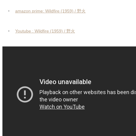
・
amazon prime: Wildfire (1959) / 野火
・
Youtube : Wildfire (1959) / 野火