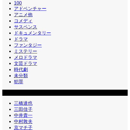
100
アドベンチャー
アニメ他
コメディ
サスペンス
ドキュメンタリー
ドラマ
ファンタジー
ミステリー
メロドラマ
文芸ドラマ
時代劇
未分類
犯罪
カテゴリー2
三橋達也
三田佳子
中井貴一
中村敦夫
京マチ子