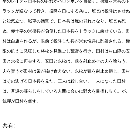
季のレイテを日本兵の群れがパロンポンを目指す。街道を米兵のト
ラックが連なって行き、投降を口にする兵に、班長は投降はさせぬ
と殺気立つ。戦車の砲撃で、日本兵は屍の群れとなり、班長も死
ぬ。赤十字の米衛兵が負傷した日本兵をトラックに乗せている。田
村は白旗を作るが、眼前で投降した兵が米女性兵に乱射される。極
限の飢えに発狂した将校を見過ごし荒野を行き、田村は村山隊の安
田と永松に再会する。安田と永松は、猿を射止めその肉を喰らう。
肉を貰うが田村は歯が抜け食えない。永松が猿を射止め損じ、田村
はその逃げる日本兵を見た。三人は殺し合い、一人になった田村
は、普通の暮らしをしている人間に会いに野火を目指し歩く。が、
銃弾が田村を倒す。
共有: