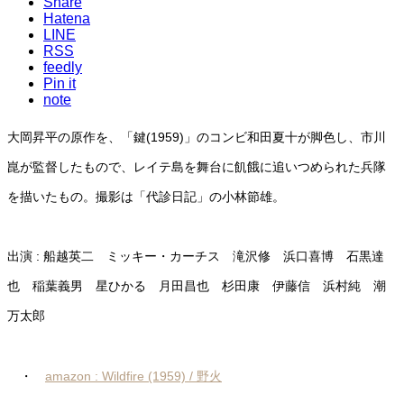
Share
Hatena
LINE
RSS
feedly
Pin it
note
大岡昇平の原作を、「鍵(1959)」のコンビ和田夏十が脚色し、市川
崑が監督したもので、レイテ島を舞台に飢餓に追いつめられた兵隊
を描いたもの。撮影は「代診日記」の小林節雄。
出演 : 船越英二 ミッキー・カーチス 滝沢修 浜口喜博 石黒達
也 稲葉義男 星ひかる 月田昌也 杉田康 伊藤信 浜村純 潮
万太郎
・
amazon : Wildfire (1959) / 野火