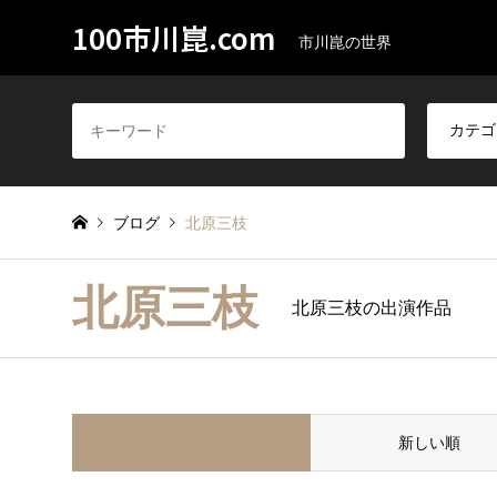
100市川崑.com
市川崑の世界
ブログ
北原三枝
北原三枝
北原三枝の出演作品
並べ替え条件
新しい順