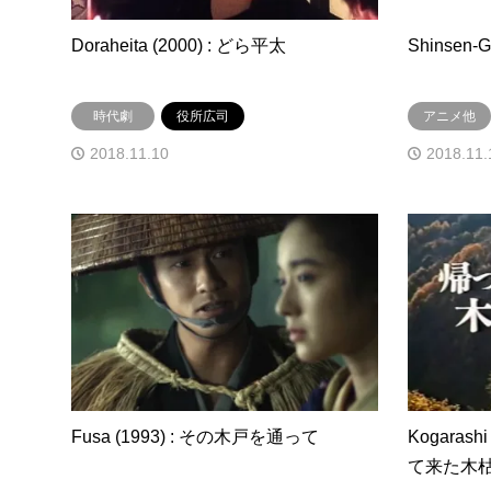
Doraheita (2000) : どら平太
Shinsen-G
時代劇
役所広司
アニメ他
2018.11.10
2018.11.
Fusa (1993) : その木戸を通って
Kogarashi
て来た木