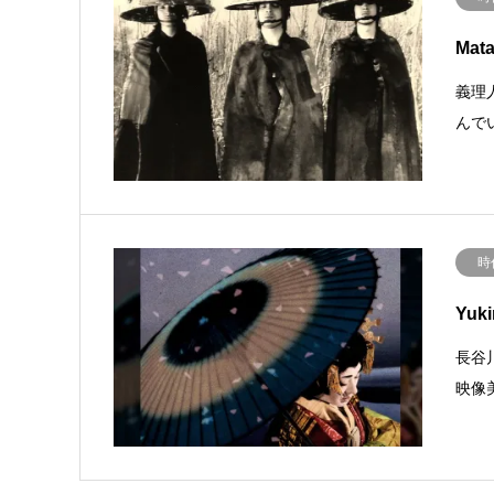
Mata
義理
んで
時
Yuk
長谷
映像