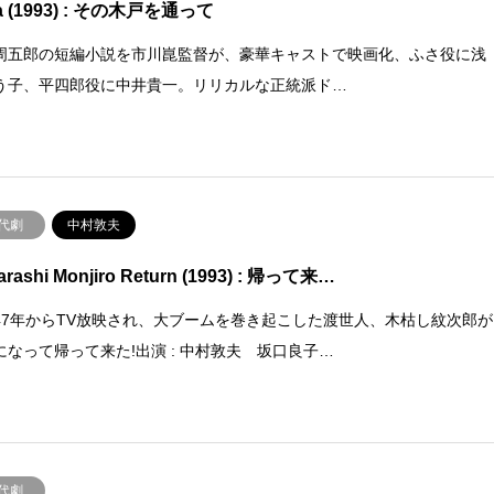
a (1993) : その木戸を通って
周五郎の短編小説を市川崑監督が、豪華キャストで映画化、ふさ役に浅
う子、平四郎役に中井貴一。リリカルな正統派ド…
代劇
中村敦夫
rashi Monjiro Return (1993) : 帰って来…
47年からTV放映され、大ブームを巻き起こした渡世人、木枯し紋次郎が
になって帰って来た!出演 : 中村敦夫 坂口良子…
代劇