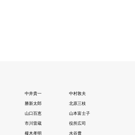
中井貴一
中村敦夫
勝新太郎
北原三枝
山口百恵
山本富士子
市川雷蔵
役所広司
榎木孝明
水谷豊