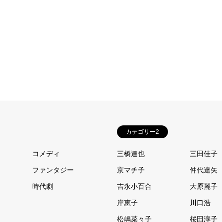
カテゴリー2
コメディ
三橋達也
三田佳子
ファンタジー
京マチ子
仲代達矢
時代劇
吉永小百合
大原麗子
岸恵子
川口浩
松嶋菜々子
桜田淳子