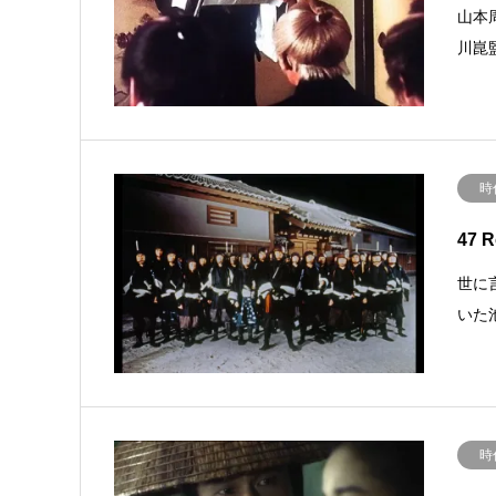
山本
川崑
時
47 
世に
いた
時