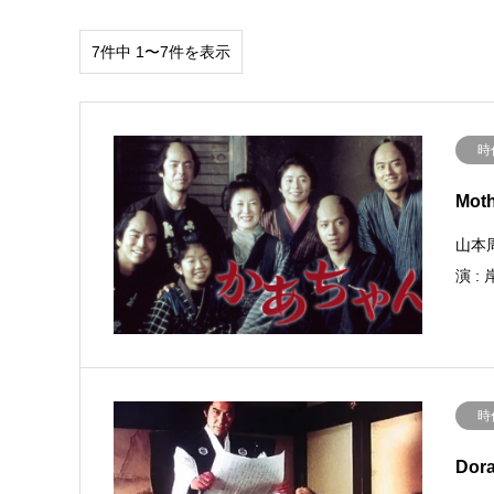
7件中 1〜7件を表示
時
Mot
山本
演 
時
Dora