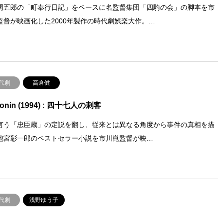
周五郎の「町奉行日記」をベースに名監督集団「四騎の会」の脚本を市
監督が映画化した2000年製作の時代劇娯楽大作。…
代劇
高倉健
Ronin (1994) : 四十七人の刺客
言う「忠臣蔵」の定説を翻し、従来とは異なる角度から事件の真相を描
池宮彰一郎のベストセラー小説を市川崑監督が映…
代劇
浅野ゆう子