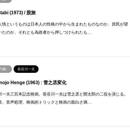
tabi (1973) / 股旅
人情というものは日本人の性格の中から生まれたものなのか、庶民が望
いたのか、それとも為政者から押しつけられたも…
代劇
長谷川一夫
inojo Henge (1963) : 雪之丞変化
川一夫三百本記念映画。長谷川一夫は雪之丞と闇太郎の二役を演じる。
美、音声処理、映画的トリックと映画の面白さ満…