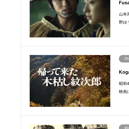
Fus
山本
野ゆ
時
Koga
昭和
映画
時