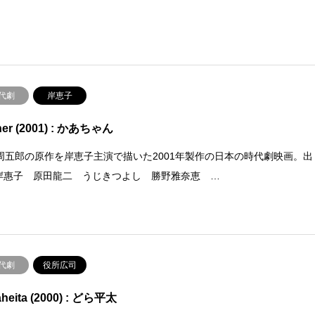
代劇
岸恵子
her (2001) : かあちゃん
周五郎の原作を岸恵子主演で描いた2001年製作の日本の時代劇映画。出
: 岸惠子 原田龍二 うじきつよし 勝野雅奈恵 …
代劇
役所広司
heita (2000) : どら平太